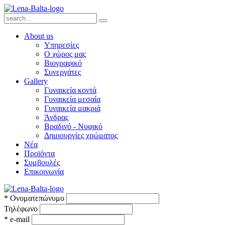
About us
Υπηρεσίες
Ο χώρος μας
Βιογραφικό
Συνεργάτες
Gallery
Γυναικεία κοντά
Γυναικεία μεσαία
Γυναικεία μακριά
Άνδρας
Βραδινό - Νυφικό
Δημιουργίες χρώματος
Νέα
Προϊόντα
Συμβουλές
Επικοινωνία
*
Ονοματεπώνυμο
Τηλέφωνο
*
e-mail